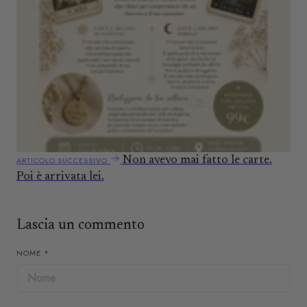
F
X
e
W
n
t
a
s
h
o
c
t
a
e
t
b
s
o
A
o
p
k
p
Non avevo mai fatto le carte.
ARTICOLO SUCCESSIVO
Poi è arrivata lei.
Lascia un commento
NOME
*