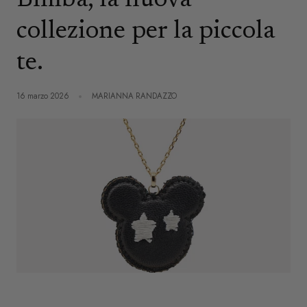
Bimba, la nuova
r
e
collezione per la piccola
g
te.
i
16 marzo 2026
MARIANNA RANDAZZO
o
n
e