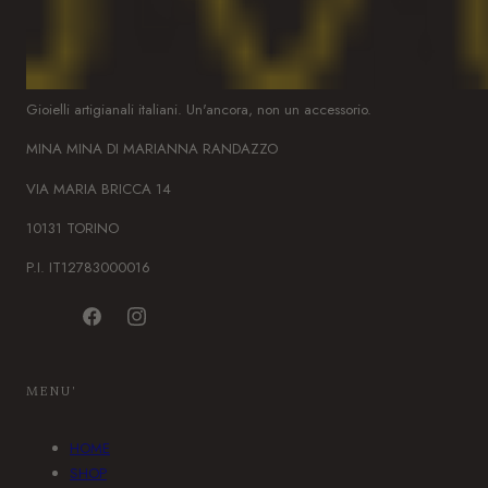
Gioielli artigianali italiani. Un'ancora, non un accessorio.
MINA MINA DI MARIANNA RANDAZZO
VIA MARIA BRICCA 14
10131 TORINO
P.I. IT12783000016
F
I
a
n
c
s
MENU'
e
t
b
a
HOME
o
g
SHOP
o
r