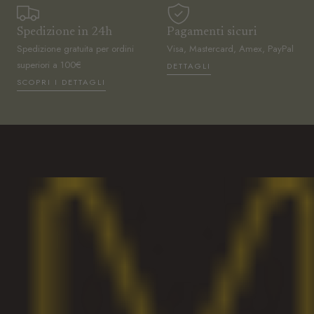
Spedizione in 24h
Pagamenti sicuri
Spedizione gratuita per ordini
Visa, Mastercard, Amex, PayPal
superiori a 100€
DETTAGLI
SCOPRI I DETTAGLI