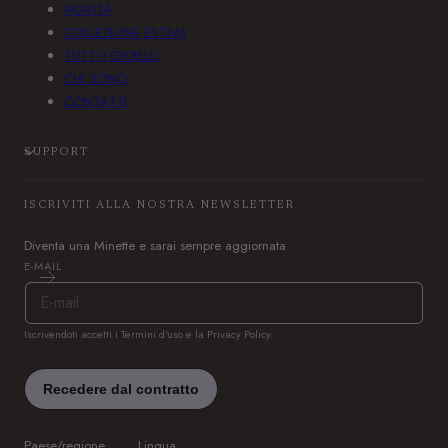
NOVITÀ
k
a
COLLEZIONE ESTIVA
m
TUTTI I GIOIELLI
CHI SONO
CONTATTI
SUPPORT
ISCRIVITI ALLA NOSTRA NEWSLETTER
Diventa una Minette e sarai sempre aggiornata
E-MAIL
Iscrivendoti accetti i Termini d'uso e la Privacy Policy.
Paese/regione
Lingua