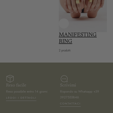
MANIFESTING
RING
2 prodotti
Reso facile
Scrivimi
Reso possibile entro 14 giorni
Rispondo su Whatsapp +39
3927555846
LEGGI I DETTAGLI
CONTATTACI