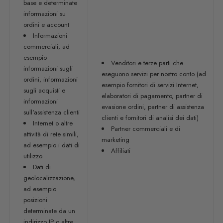
base e determinate
informazioni su
ordini e account
Informazioni
commerciali, ad
esempio
Venditori e terze parti che
informazioni sugli
eseguono servizi per nostro conto (ad
ordini, informazioni
esempio fornitori di servizi Internet,
sugli acquisti e
elaboratori di pagamento, partner di
informazioni
evasione ordini, partner di assistenza
sull'assistenza clienti
clienti e fornitori di analisi dei dati)
Internet o altre
Partner commerciali e di
attività di rete simili,
marketing
ad esempio i dati di
Affiliati
utilizzo
Dati di
geolocalizzazione,
ad esempio
posizioni
determinate da un
indirizzo IP o altre