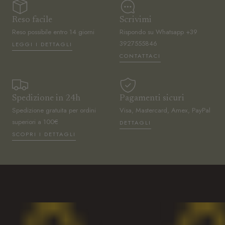
Reso facile
Scrivimi
Reso possibile entro 14 giorni
Rispondo su Whatsapp +39
3927555846
LEGGI I DETTAGLI
CONTATTACI
Spedizione in 24h
Pagamenti sicuri
Spedizione gratuita per ordini
Visa, Mastercard, Amex, PayPal
superiori a 100€
DETTAGLI
SCOPRI I DETTAGLI