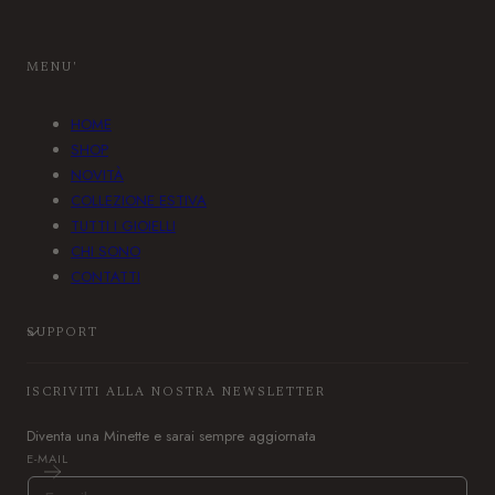
F
I
a
n
c
s
MENU'
e
t
b
a
HOME
o
g
SHOP
o
r
NOVITÀ
k
a
COLLEZIONE ESTIVA
m
TUTTI I GIOIELLI
CHI SONO
CONTATTI
SUPPORT
ISCRIVITI ALLA NOSTRA NEWSLETTER
Diventa una Minette e sarai sempre aggiornata
E-MAIL