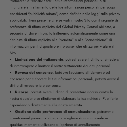
"vendere" o "condividere" le tue informazioni personali o di
rinunciare al trattamento delle tue informazioni personali per scopi
considerati "pubblicità mirata", come definito nelle leggi sulla privacy
applicabili. Tieni presente che se visiti il nostro Sito con il segnale di
preferenza di rifiuto esplicito del Global Privacy Control abilitato, a
seconda di dove ti trovi, lo tratteremo automaticamente come una
richiesta di rifiuto esplicito alla “vendita” o alla “condivisione” di
informazioni per il dispositivo e il browser che utilizzi per visitare il
Sito.
Limitazione del trattamento
: potresti avere il diritto di chiederci
di interrompere o limitare il nostro trattamento dei dati personali.
Revoca del consenso
: laddove facciamo affidamento sul
consenso per elaborare le tue informazioni personali, potresti avere il
diritto di revocare tale consenso.
Ricorso
: potresti avere il diritto di presentare ricorso contro la
nostra decisione se rifiutiamo di elaborare la tua richiesta. Puoi farlo
rispondendo direttamente alla nostra smentita.
Gestione delle preferenze di comunicazione
: potremmo
inviarti email promozionali e puoi scegliere di non riceverle in
qualsiasi momento utilizzando l'opzione di annullamento