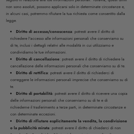
non sono assoluti, possono applicarsi solo in determinate circostanze e,
in alcuni casi, potremmo rifiutare la tua richiesta come consentito dalla
legge.
Diritto di accesso/conoscenza
: potresti avere il diritto di
richiedere l'accesso alle informazioni personali che conserviamo su
di te, inclusi i dettagli relativi alle modalità in cui utilizziamo e
condividiamo le tue informazioni.
Diritto di cancellazione
: potresti avere il diritto di richiedere la
cancellazione delle informazioni personali che conserviamo su di te.
Diritto di rettifica
: potresti avere il diritto di richiederci di
correggere le informazioni personali imprecise che conserviamo su di
te.
Diritto di portabilità
: potresti avere il diritto di ricevere una copia
delle informazioni personali che conserviamo su di te e di
richiederne il trasferimento a terze parti, in determinate circostanze e
con determinate eccezioni.
Diritto di rifiutare esplicitamente la vendita, la condivisione
o la pubblicità mirata
: potresti avere il diritto di chiederci di non