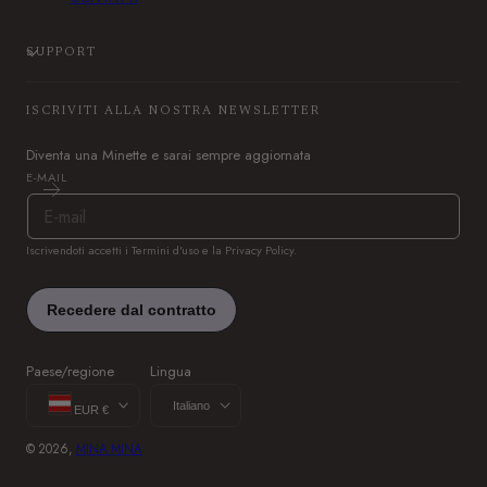
SUPPORT
ISCRIVITI ALLA NOSTRA NEWSLETTER
Diventa una Minette e sarai sempre aggiornata
E-MAIL
Iscrivendoti accetti i Termini d'uso e la Privacy Policy.
Paese/regione
Lingua
Italiano
EUR €
© 2026,
MINA MINA
M