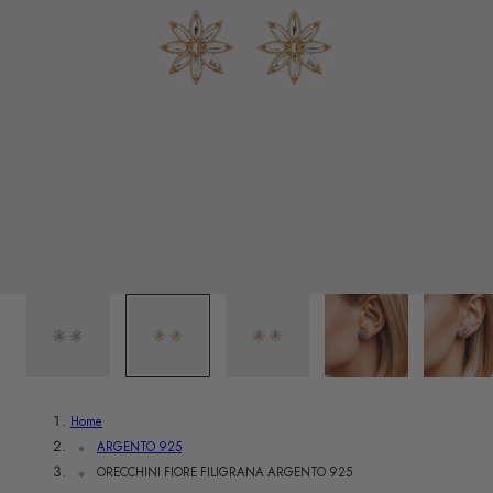
r
e
g
i
o
n
e
2
/
6
Home
ARGENTO 925
ORECCHINI FIORE FILIGRANA ARGENTO 925