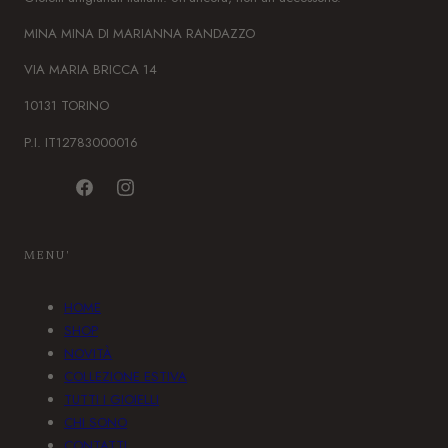
MINA MINA DI MARIANNA RANDAZZO
VIA MARIA BRICCA 14
10131 TORINO
P.I. IT12783000016
F
I
a
n
c
s
MENU'
e
t
b
a
HOME
o
g
SHOP
o
r
NOVITÀ
k
a
COLLEZIONE ESTIVA
m
TUTTI I GIOIELLI
CHI SONO
CONTATTI