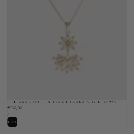
COLLANA FIORE E SPIGA FILIGRANA ARGENTO 925
P
€130,00
P
r
/
R
P
e
E
E
AGGIUNGERE
Z
R
z
Z
O
z
U