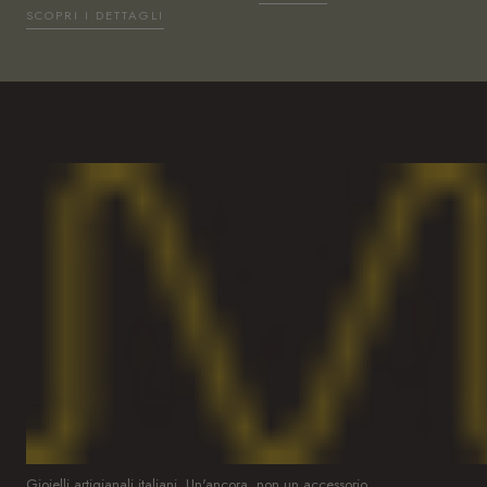
SCOPRI I DETTAGLI
Gioielli artigianali italiani. Un'ancora, non un accessorio.