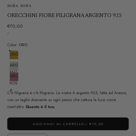
MINA MINA
ORECCHINI FIORE FILIGRANA ARGENTO 925
P
€70,00
P
r
/
R
P
E
e
E
Z
R
Color:
ORO
z
Z
O
z
U
ORO
N
o
I
T
ARG
n
A
R
ENT
o
I
ORO
O
r
O
ROS
m
A
a
C'è filigrana e c'è filigrana. La nostra è argento 925, fatta ad Arezzo,
l
con un taglio diamante su ogni pezzo che cattura la luce come
e
nient'altro.
Questo è il tuo.
AGGIUNGI AL CARRELLO
— €70,00