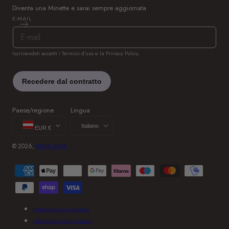
Diventa una Minette e sarai sempre aggiornata
E-MAIL
Iscrivendoti accetti i Termini d'uso e la Privacy Policy.
Paese/regione
Lingua
Italiano
EUR €
© 2026,
MINA MINA
M
e
t
o
d
Informativa sui rimborsi
i
Informativa sulla privacy