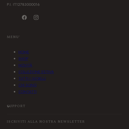
P.I. IT12783000016
F
I
a
n
c
s
MENU'
e
t
b
a
HOME
o
g
SHOP
o
r
NOVITÀ
k
a
COLLEZIONE ESTIVA
m
TUTTI I GIOIELLI
CHI SONO
CONTATTI
SUPPORT
ISCRIVITI ALLA NOSTRA NEWSLETTER