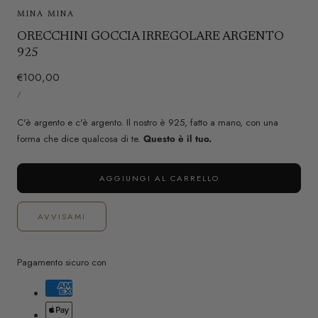
MINA MINA
ORECCHINI GOCCIA IRREGOLARE ARGENTO
925
P
€100,00
P
r
/
R
P
E
e
E
Z
R
C'è argento e c'è argento. Il nostro è 925, fatto a mano, con una
z
Z
O
forma che dice qualcosa di te.
Questo è il tuo.
z
U
N
o
I
T
n
A
AGGIUNGI AL CARRELLO
R
o
I
O
r
m
AVVISAMI
a
l
Pagamento sicuro con
e