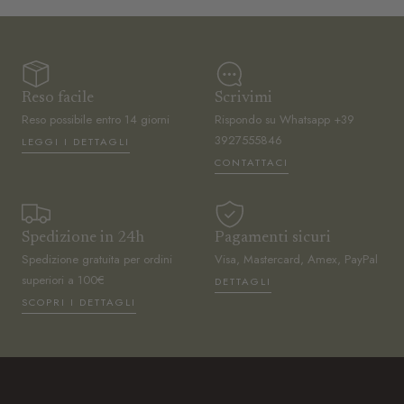
Reso facile
Scrivimi
Reso possibile entro 14 giorni
Rispondo su Whatsapp +39
3927555846
LEGGI I DETTAGLI
CONTATTACI
Spedizione in 24h
Pagamenti sicuri
Spedizione gratuita per ordini
Visa, Mastercard, Amex, PayPal
superiori a 100€
DETTAGLI
SCOPRI I DETTAGLI